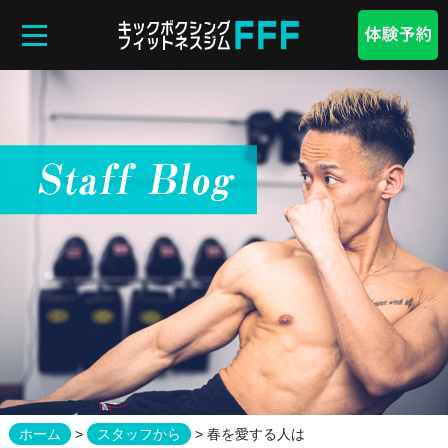
フ
ァ
イ
ン
フ
ァ
イ
ト
フ
ィ
ッ
ト
ネ
ス
体
験
予
約
会
員
様
ホーム
>
スタッフから
> 春を愛する人は