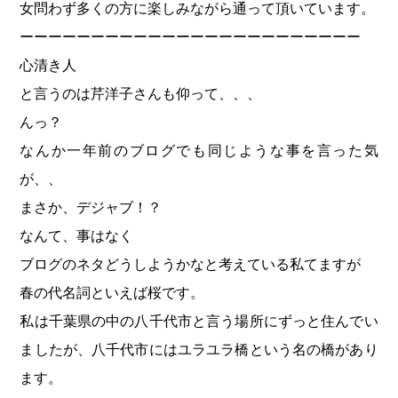
女問わず多くの方に楽しみながら通って頂いています。
学・
体
ーーーーーーーーーーーーーーーーーーーーーーーー
験
心清き人
と言うのは芹洋子さんも仰って、、、
お
問
んっ？
合
なんか一年前のブログでも同じような事を言った気
せ
が、、
ア
まさか、デジャブ！？
ク
セ
なんて、事はなく
ス
ブログのネタどうしようかなと考えている私てますが
春の代名詞といえば桜です。
店
舗
私は千葉県の中の八千代市と言う場所にずっと住んでい
情
ましたが、八千代市にはユラユラ橋という名の橋があり
報
ます。