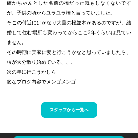
確かちゃんとした名前の橋だった気もしなくないです
▶
市
が、子供の頃からユラユラ橋と言っていました。
川
そこの付近にはかなり大量の桜並木があるのですが、結
店
婚して住む場所も変わってからここ3年くらいは見てい
ません。
▶
その時期に実家に妻と行こうかなと思っていましたら、
西
船
桜が大分散り始めている、、、
橋
次の年に行こうかしら
店
変なブログ内容でメンゴメンゴ
▶
浦
安
スタッフから一覧へ
店
▶