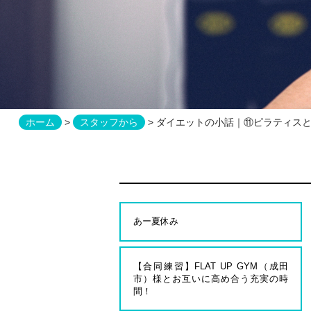
ホーム
>
スタッフから
> ダイエットの小話｜⑪ピラティス
あー夏休み
【合同練習】FLAT UP GYM（成田
市）様とお互いに高め合う充実の時
間！